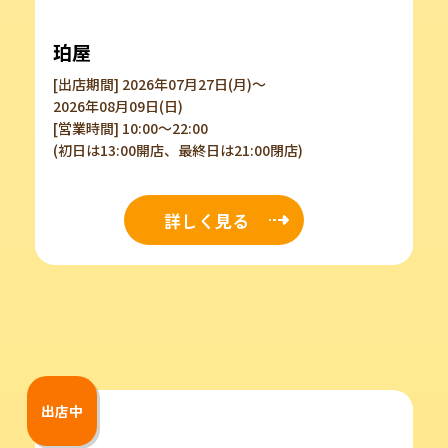
珀屋
[出店期間] 2026年07月27日(月)～
2026年08月09日(日)
[営業時間] 10:00～22:00
(初日は13:00開店、最終日は21:00閉店)
詳しく見る
出店中