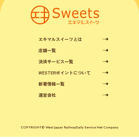
エキマルスイーツとは
店舗一覧
決済サービス一覧
WESTERポイントについて
新着情報一覧
運営会社